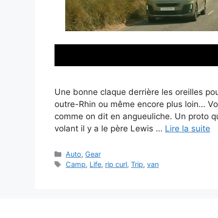
Une bonne claque derrière les oreilles pou
outre-Rhin ou même encore plus loin… Voic
comme on dit en angueuliche. Un proto qui 
volant il y a le père Lewis …
Lire la suite
Catégories
Auto
,
Gear
Étiquettes
Camp
,
Life
,
rip curl
,
Trip
,
van