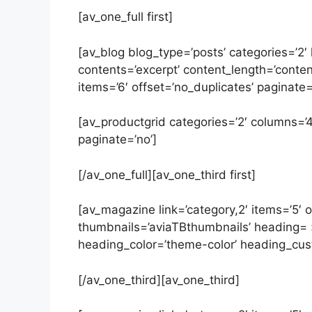
[av_one_full first]
[av_blog blog_type=’posts’ categories=’2′ 
contents=’excerpt’ content_length=’conten
items=’6′ offset=’no_duplicates’ paginate=
[av_productgrid categories=’2′ columns=’4′
paginate=’no’]
[/av_one_full][av_one_third first]
[av_magazine link=’category,2′ items=’5′ o
thumbnails=’aviaTBthumbnails’ heading= »
heading_color=’theme-color’ heading_custo
[/av_one_third][av_one_third]