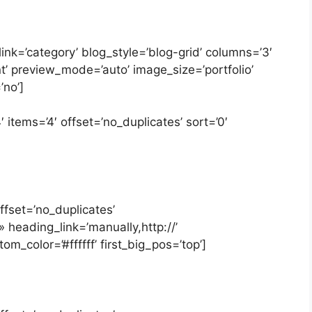
link=’category’ blog_style=’blog-grid’ columns=’3′
t’ preview_mode=’auto’ image_size=’portfolio’
’no’]
 items=’4′ offset=’no_duplicates’ sort=’0′
ffset=’no_duplicates’
 heading_link=’manually,http://’
m_color=’#ffffff’ first_big_pos=’top’]