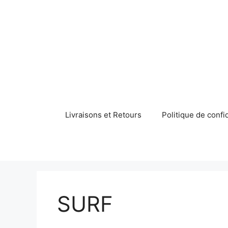
Aller
au
contenu
Livraisons et Retours
Politique de confid
SURF