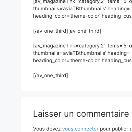
[av_magazine link=’category,2′ items=’5′ o
thumbnails=’aviaTBthumbnails’ heading= »
heading_color=’theme-color’ heading_custo
[/av_one_third][av_one_third]
[av_magazine link=’category,2′ items=’5′ o
thumbnails=’aviaTBthumbnails’ heading= »
heading_color=’theme-color’ heading_custo
[/av_one_third]
Laisser un commentaire
Vous devez
vous connecter
pour publier 