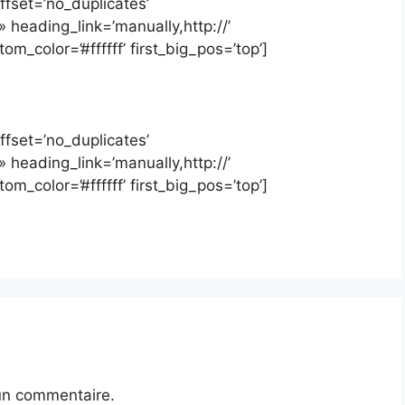
ffset=’no_duplicates’
 heading_link=’manually,http://’
m_color=’#ffffff’ first_big_pos=’top’]
ffset=’no_duplicates’
 heading_link=’manually,http://’
m_color=’#ffffff’ first_big_pos=’top’]
un commentaire.