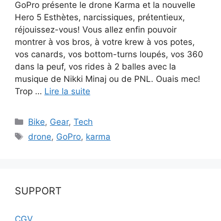
GoPro présente le drone Karma et la nouvelle
Hero 5 Esthètes, narcissiques, prétentieux,
réjouissez-vous! Vous allez enfin pouvoir
montrer à vos bros, à votre krew à vos potes,
vos canards, vos bottom-turns loupés, vos 360
dans la peuf, vos rides à 2 balles avec la
musique de Nikki Minaj ou de PNL. Ouais mec!
Trop …
Lire la suite
Catégories
Bike
,
Gear
,
Tech
Étiquettes
drone
,
GoPro
,
karma
SUPPORT
CGV