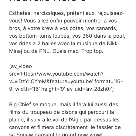
Esthètes, narcissiques, prétentieux, réjouissez-
vous! Vous allez enfin pouvoir montrer à vos
bros, à votre krew à vos potes, vos canards,
vos bottom-turns loupés, vos 360 dans la peuf,
vos rides à 2 balles avec la musique de Nikki
Minaj ou de PNL. Ouais mec! Trop top.
[av_video
src=’https://www.youtube.com/watch?
v=vlDzYIIOYmM&feature=youtu.be’ format=’16-
9′ width=’16’ height=’9′ av_uid=’av-28zh0r’]
Big Chief se moque, mais il fera lui aussi des
films du troupeau de bisons qui parcourt la
plaine, il suivra le vol de l’Aigle par dessus les
canyons et filmera discrètement le fessier de
sa Squaw dansant le grand pow wow!