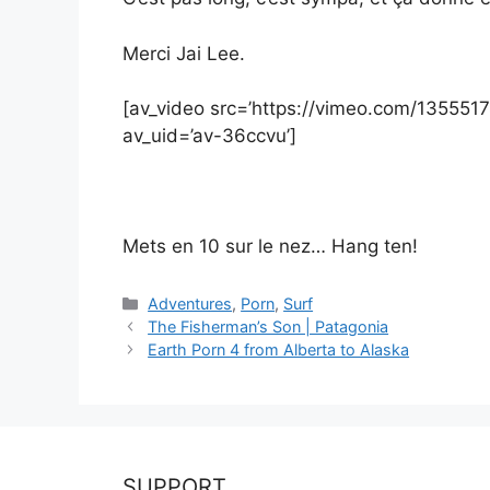
Merci Jai Lee.
[av_video src=’https://vimeo.com/13555174
av_uid=’av-36ccvu’]
Mets en 10 sur le nez… Hang ten!
Catégories
Adventures
,
Porn
,
Surf
The Fisherman’s Son | Patagonia
Earth Porn 4 from Alberta to Alaska
SUPPORT