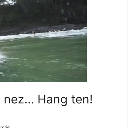
e nez… Hang ten!
envie…