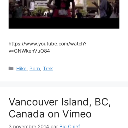
https://www.youtube.com/watch?
v=GNWkehVuO84
Catégories
Hike
,
Porn
,
Trek
Vancouver Island, BC,
Canada on Vimeo
3 novembre 2014
par
Big Chief