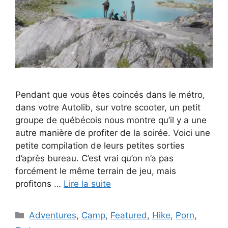
Pendant que vous êtes coincés dans le métro,
dans votre Autolib, sur votre scooter, un petit
groupe de québécois nous montre qu’il y a une
autre manière de profiter de la soirée. Voici une
petite compilation de leurs petites sorties
d’après bureau. C’est vrai qu’on n’a pas
forcément le même terrain de jeu, mais
profitons …
Lire la suite
Catégories
Adventures
,
Camp
,
Featured
,
Hike
,
Porn
,