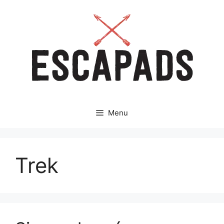
Aller
au
contenu
Menu
Trek