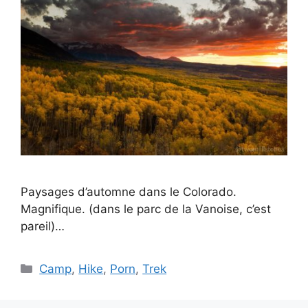
Paysages d’automne dans le Colorado.
Magnifique. (dans le parc de la Vanoise, c’est
pareil)…
Catégories
Camp
,
Hike
,
Porn
,
Trek