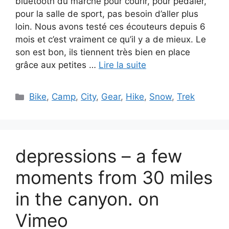
bluetooth du marché pour courir, pour pédaler,
pour la salle de sport, pas besoin d’aller plus
loin. Nous avons testé ces écouteurs depuis 6
mois et c’est vraiment ce qu’il y a de mieux. Le
son est bon, ils tiennent très bien en place
grâce aux petites …
Lire la suite
Catégories
Bike
,
Camp
,
City
,
Gear
,
Hike
,
Snow
,
Trek
depressions – a few
moments from 30 miles
in the canyon. on
Vimeo