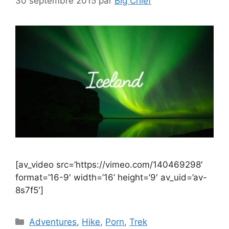
30 septembre 2015
par
Big Chief
[av_video src=’https://vimeo.com/140469298′
format=’16-9′ width=’16’ height=’9′ av_uid=’av-
8s7f5′]
Catégories
Adventures
,
Hike
,
Porn
,
Trek