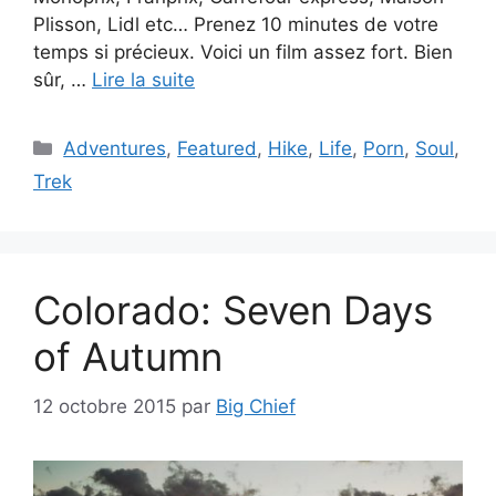
Plisson, Lidl etc… Prenez 10 minutes de votre
temps si précieux. Voici un film assez fort. Bien
sûr, …
Lire la suite
Catégories
Adventures
,
Featured
,
Hike
,
Life
,
Porn
,
Soul
,
Trek
Colorado: Seven Days
of Autumn
12 octobre 2015
par
Big Chief