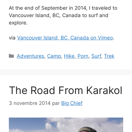
At the end of September in 2014, I traveled to
Vancouver Island, BC, Canada to surf and
explore.
via
Vancouver Island, BC, Canada on Vimeo
.
Catégories
Adventures
,
Camp
,
Hike
,
Porn
,
Surf
,
Trek
The Road From Karakol
3 novembre 2014
par
Big Chief