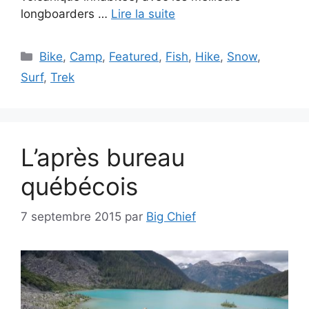
longboarders …
Lire la suite
Catégories
Bike
,
Camp
,
Featured
,
Fish
,
Hike
,
Snow
,
Surf
,
Trek
L’après bureau
québécois
7 septembre 2015
par
Big Chief