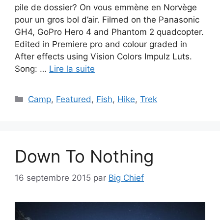
pile de dossier? On vous emmène en Norvège
pour un gros bol d’air. Filmed on the Panasonic
GH4, GoPro Hero 4 and Phantom 2 quadcopter.
Edited in Premiere pro and colour graded in
After effects using Vision Colors Impulz Luts.
Song: …
Lire la suite
Catégories
Camp
,
Featured
,
Fish
,
Hike
,
Trek
Down To Nothing
16 septembre 2015
par
Big Chief