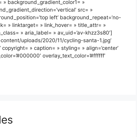
= » background_gradient_color1= »
_gradient_direction=’vertical’ src= »
ound_position=’top left’ background_repeat=’no-
nk= » linktarget= » link_hover= » title_attr= »
m_class= » aria_label= » av_uid=’av-khzz3s80′]
content/uploads/2020/11/cycling-santa-1.jpg’
copyright= » caption= » styling= » align=’center’
_color=’#000000′ overlay_text_color=’#ffffff’
les