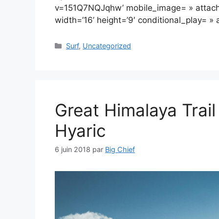
v=151Q7NQJqhw’ mobile_image= » attach
width=’16’ height=’9′ conditional_play= »
Catégories
Surf
,
Uncategorized
Great Himalaya Trai
Hyaric
6 juin 2018
par
Big Chief