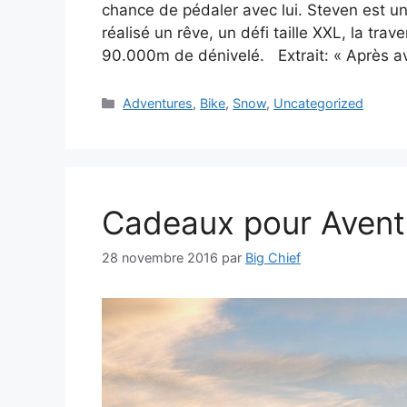
chance de pédaler avec lui. Steven est un
réalisé un rêve, un défi taille XXL, la tr
90.000m de dénivelé. Extrait: « Après a
Catégories
Adventures
,
Bike
,
Snow
,
Uncategorized
Cadeaux pour Avent
28 novembre 2016
par
Big Chief