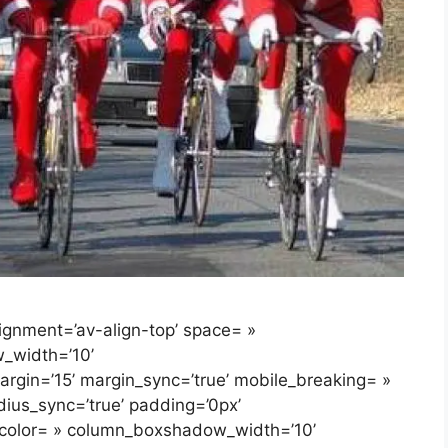
alignment=’av-align-top’ space= »
_width=’10’
gin=’15’ margin_sync=’true’ mobile_breaking= »
dius_sync=’true’ padding=’0px’
color= » column_boxshadow_width=’10’