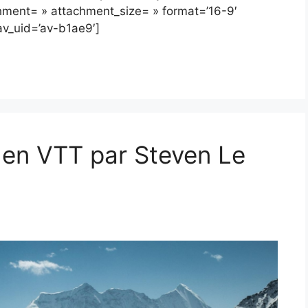
ment= » attachment_size= » format=’16-9′
 av_uid=’av-b1ae9′]
l en VTT par Steven Le