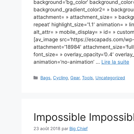
background=’bg_color’ background_color
background_gradient_color2= » background
attachment= » attachment_size= » backgr
repeat’ highlight_size=’1.1′ animation= » li
alt_attr= » mobile_display= » id= » custo
[av_image src=’https://escapads.com/wp-
attachment=’18984′ attachment_size=’full’ 
font_size= » overlay_opacity=’0.4′ overlay
animation=’no-animation’ …
Lire la suite
Catégories
Bags
,
Cycling
,
Gear
,
Tools
,
Uncategorized
Impossible Impossib
23 août 2018
par
Big Chief