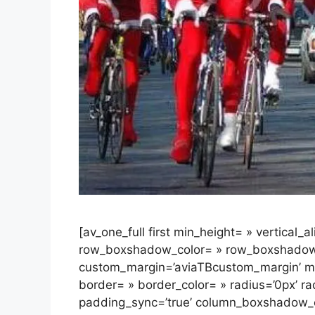
[av_one_full first min_height= » vertical_
row_boxshadow_color= » row_boxshadow
custom_margin=’aviaTBcustom_margin’ mar
border= » border_color= » radius=’0px’ ra
padding_sync=’true’ column_boxshadow_