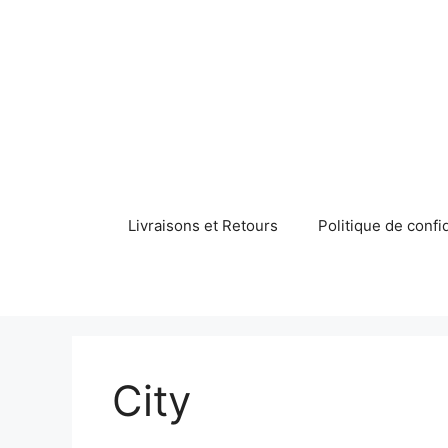
Aller
au
contenu
Livraisons et Retours
Politique de confid
City