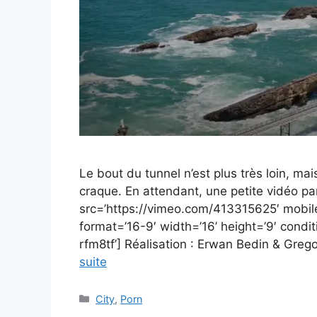
Le bout du tunnel n’est plus très loin, mais
craque. En attendant, une petite vidéo p
src=’https://vimeo.com/413315625′ mobi
format=’16-9′ width=’16’ height=’9′ condi
rfm8tf’] Réalisation : Erwan Bedin & Gr
suite
Catégories
City
,
Porn