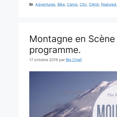
Catégories
Adventures
,
Bike
,
Camp
,
City
,
Climb
,
Featured
Montagne en Scène h
programme.
17 octobre 2016
par
Big Chief