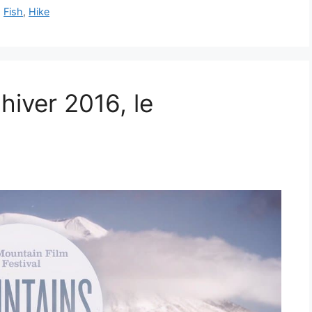
,
Fish
,
Hike
iver 2016, le