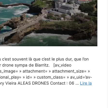
 c’est souvent là que c’est le plus dur, que l’on
ar drone sympa de Biarritz. [av_video
le_image= » attachment= » attachment_size= »
tional_play= » id= » custom_class= » av_uid=’av-
egory Vieira ALEAS DRONES Contact : 06 …
Lire la