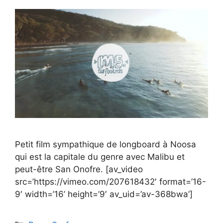
Petit film sympathique de longboard à Noosa
qui est la capitale du genre avec Malibu et
peut-être San Onofre. [av_video
src=’https://vimeo.com/207618432′ format=’16-
9′ width=’16’ height=’9′ av_uid=’av-368bwa’]
Catégories