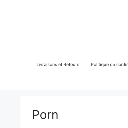
Aller
au
contenu
Livraisons et Retours
Politique de confid
Porn