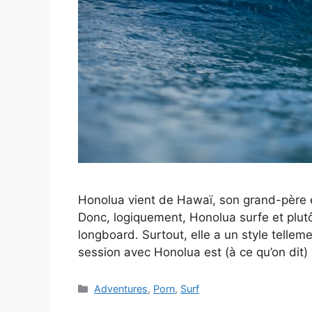
Honolua vient de Hawaï, son grand-père ét
Donc, logiquement, Honolua surfe et plutô
longboard. Surtout, elle a un style tellem
session avec Honolua est (à ce qu’on dit)
Catégories
Adventures
,
Porn
,
Surf