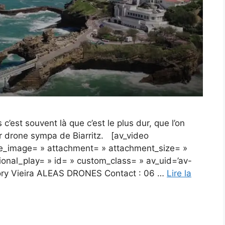
 c’est souvent là que c’est le plus dur, que l’on
ar drone sympa de Biarritz. [av_video
le_image= » attachment= » attachment_size= »
tional_play= » id= » custom_class= » av_uid=’av-
egory Vieira ALEAS DRONES Contact : 06 …
Lire la