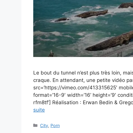
Le bout du tunnel n’est plus très loin, mais
craque. En attendant, une petite vidéo p
src=’https://vimeo.com/413315625′ mobi
format=’16-9′ width=’16’ height=’9′ condi
rfm8tf’] Réalisation : Erwan Bedin & Gr
suite
Catégories
City
,
Porn