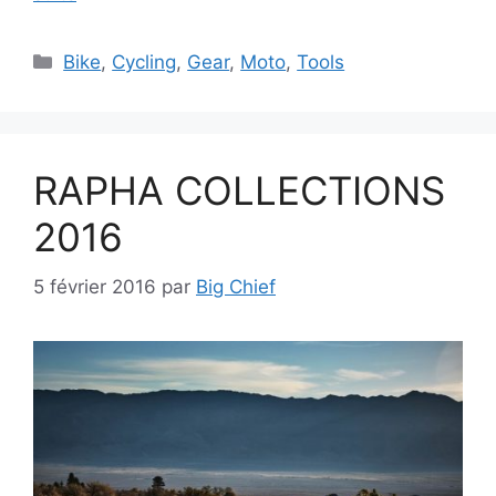
Catégories
Bike
,
Cycling
,
Gear
,
Moto
,
Tools
RAPHA COLLECTIONS
2016
5 février 2016
par
Big Chief