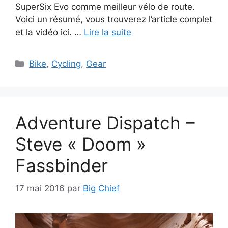
SuperSix Evo comme meilleur vélo de route.
Voici un résumé, vous trouverez l’article complet
et la vidéo ici. …
Lire la suite
Catégories
Bike
,
Cycling
,
Gear
Adventure Dispatch –
Steve « Doom »
Fassbinder
17 mai 2016
par
Big Chief