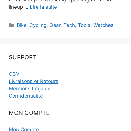
lineup …
Lire la suite
Catégories
Bike
,
Cycling
,
Gear
,
Tech
,
Tools
,
Watches
SUPPORT
CGV
Livraisons et Retours
Mentions Légales
Confidentialité
MON COMPTE
Mon Compte