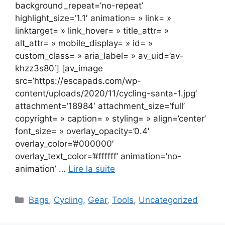
background_repeat=’no-repeat’
highlight_size=’1.1′ animation= » link= »
linktarget= » link_hover= » title_attr= »
alt_attr= » mobile_display= » id= »
custom_class= » aria_label= » av_uid=’av-
khzz3s80′] [av_image
src=’https://escapads.com/wp-
content/uploads/2020/11/cycling-santa-1.jpg’
attachment=’18984′ attachment_size=’full’
copyright= » caption= » styling= » align=’center’
font_size= » overlay_opacity=’0.4′
overlay_color=’#000000′
overlay_text_color=’#ffffff’ animation=’no-
animation’ …
Lire la suite
Catégories
Bags
,
Cycling
,
Gear
,
Tools
,
Uncategorized