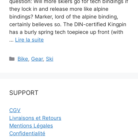
question: Will more skiers go for tech bindings if
they lock in and release more like alpine
bindings? Marker, lord of the alpine binding,
certainly believes so. The DIN-certified Kingpin
has a burly spring tech toepiece up front (with
…
Lire la suite
Catégories
Bike
,
Gear
,
Ski
SUPPORT
CGV
Livraisons et Retours
Mentions Légales
Confidentialité