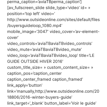
perma_caption=’aviaTBperma_caption’]
[av_fullscreen_slide slide_type=’video’ id= »
position=’top left’ video=’
http://www.outsideonline.com/sites/default/files
/buyersguideloop_1080.mp4′
mobile_image=’3047′ video_cover=’av-element-
cover’
video_controls=’aviaTBaviaTBvideo_controls’
video_mute=’aviaTBaviaTBvideo_mute’
video_loop=’aviaTBaviaTBvideo_loop’ title=’LE
GUIDE OUTSIDE HIVER 2016′
custom_title_size= » custom_content_size= »
caption_pos=’caption_center
caption_center_framed caption_framed’
link_apply=’button’
link=’manually,http://www.outsideonline.com/20
18806/2016-winter-buyers-guide’
link_target=’_blank’ button_label=’Voir le guide’