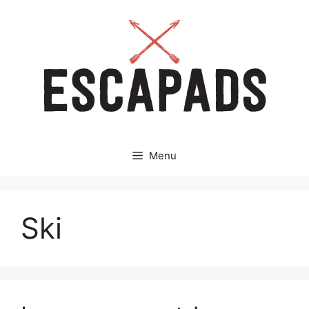
Aller
au
contenu
Menu
Ski