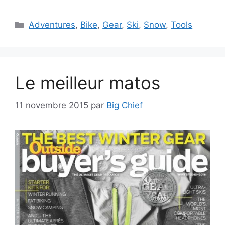
Catégories
Adventures
,
Bike
,
Gear
,
Ski
,
Snow
,
Tools
Le meilleur matos
11 novembre 2015
par
Big Chief