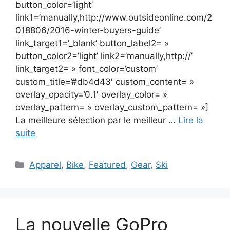
button_color=’light’
link1=’manually,http://www.outsideonline.com/2
018806/2016-winter-buyers-guide’
link_target1=’_blank’ button_label2= »
button_color2=’light’ link2=’manually,http://’
link_target2= » font_color=’custom’
custom_title=’#db4d43′ custom_content= »
overlay_opacity=’0.1′ overlay_color= »
overlay_pattern= » overlay_custom_pattern= »]
La meilleure sélection par le meilleur …
Lire la
suite
Catégories
Apparel
,
Bike
,
Featured
,
Gear
,
Ski
La nouvelle GoPro