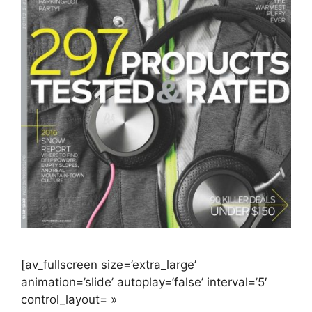
[av_fullscreen size=’extra_large’
animation=’slide’ autoplay=’false’ interval=’5′
control_layout= »