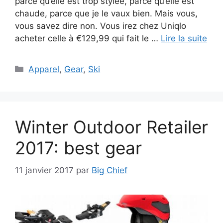
parce qu’elle est trop stylée, parce qu’elle est
chaude, parce que je le vaux bien. Mais vous,
vous savez dire non. Vous irez chez Uniqlo
acheter celle à €129,99 qui fait le …
Lire la suite
Catégories
Apparel
,
Gear
,
Ski
Winter Outdoor Retailer
2017: best gear
11 janvier 2017
par
Big Chief