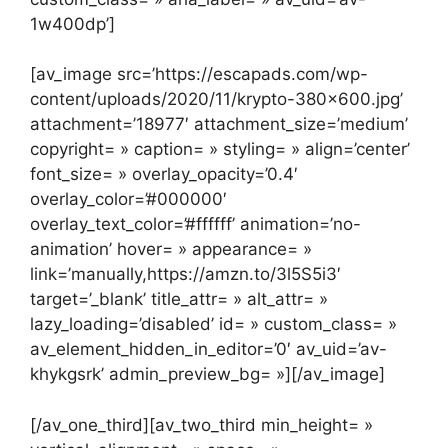
1w400dp’]
[av_image src=’https://escapads.com/wp-
content/uploads/2020/11/krypto-380×600.jpg’
attachment=’18977′ attachment_size=’medium’
copyright= » caption= » styling= » align=’center’
font_size= » overlay_opacity=’0.4′
overlay_color=’#000000′
overlay_text_color=’#ffffff’ animation=’no-
animation’ hover= » appearance= »
link=’manually,https://amzn.to/3l5S5i3′
target=’_blank’ title_attr= » alt_attr= »
lazy_loading=’disabled’ id= » custom_class= »
av_element_hidden_in_editor=’0′ av_uid=’av-
khykgsrk’ admin_preview_bg= »][/av_image]
[/av_one_third][av_two_third min_height= »