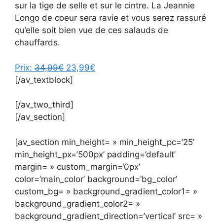
sur la tige de selle et sur le cintre. La Jeannie
Longo de coeur sera ravie et vous serez rassuré
qu’elle soit bien vue de ces salauds de
chauffards.
Prix:
34,99€
23,99€
[/av_textblock]
[/av_two_third]
[/av_section]
[av_section min_height= » min_height_pc=’25’
min_height_px=’500px’ padding=’default’
margin= » custom_margin=’0px’
color=’main_color’ background=’bg_color’
custom_bg= » background_gradient_color1= »
background_gradient_color2= »
background_gradient_direction=’vertical’ src= »