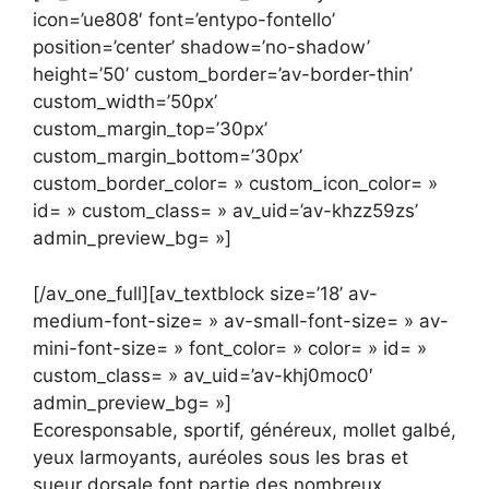
icon=’ue808′ font=’entypo-fontello’
position=’center’ shadow=’no-shadow’
height=’50’ custom_border=’av-border-thin’
custom_width=’50px’
custom_margin_top=’30px’
custom_margin_bottom=’30px’
custom_border_color= » custom_icon_color= »
id= » custom_class= » av_uid=’av-khzz59zs’
admin_preview_bg= »]
[/av_one_full][av_textblock size=’18’ av-
medium-font-size= » av-small-font-size= » av-
mini-font-size= » font_color= » color= » id= »
custom_class= » av_uid=’av-khj0moc0′
admin_preview_bg= »]
Ecoresponsable, sportif, généreux, mollet galbé,
yeux larmoyants, auréoles sous les bras et
sueur dorsale font partie des nombreux