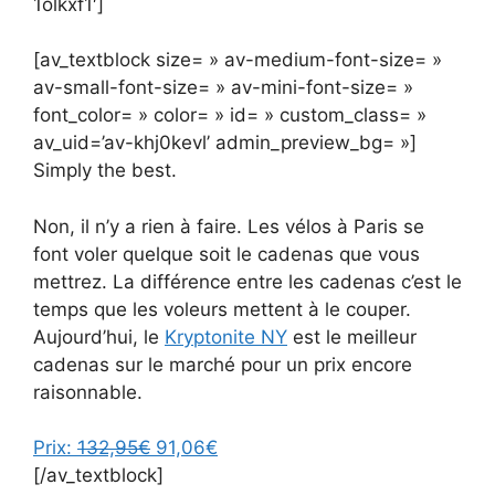
1olkxf1′]
[av_textblock size= » av-medium-font-size= »
av-small-font-size= » av-mini-font-size= »
font_color= » color= » id= » custom_class= »
av_uid=’av-khj0kevl’ admin_preview_bg= »]
Simply the best.
Non, il n’y a rien à faire. Les vélos à Paris se
font voler quelque soit le cadenas que vous
mettrez. La différence entre les cadenas c’est le
temps que les voleurs mettent à le couper.
Aujourd’hui, le
Kryptonite NY
est le meilleur
cadenas sur le marché pour un prix encore
raisonnable.
Prix:
132,95€
91,06€
[/av_textblock]