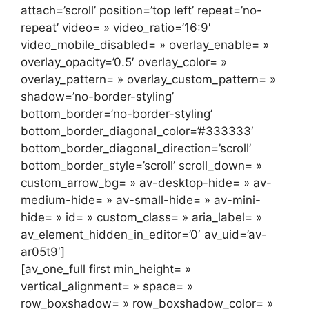
attach=’scroll’ position=’top left’ repeat=’no-
repeat’ video= » video_ratio=’16:9′
video_mobile_disabled= » overlay_enable= »
overlay_opacity=’0.5′ overlay_color= »
overlay_pattern= » overlay_custom_pattern= »
shadow=’no-border-styling’
bottom_border=’no-border-styling’
bottom_border_diagonal_color=’#333333′
bottom_border_diagonal_direction=’scroll’
bottom_border_style=’scroll’ scroll_down= »
custom_arrow_bg= » av-desktop-hide= » av-
medium-hide= » av-small-hide= » av-mini-
hide= » id= » custom_class= » aria_label= »
av_element_hidden_in_editor=’0′ av_uid=’av-
ar05t9′]
[av_one_full first min_height= »
vertical_alignment= » space= »
row_boxshadow= » row_boxshadow_color= »