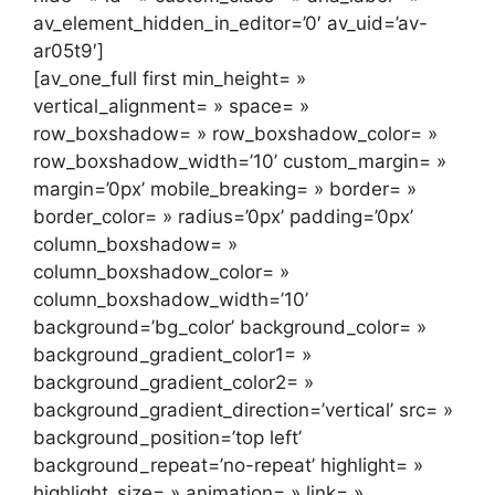
av_element_hidden_in_editor=’0′ av_uid=’av-
ar05t9′]
[av_one_full first min_height= »
vertical_alignment= » space= »
row_boxshadow= » row_boxshadow_color= »
row_boxshadow_width=’10’ custom_margin= »
margin=’0px’ mobile_breaking= » border= »
border_color= » radius=’0px’ padding=’0px’
column_boxshadow= »
column_boxshadow_color= »
column_boxshadow_width=’10’
background=’bg_color’ background_color= »
background_gradient_color1= »
background_gradient_color2= »
background_gradient_direction=’vertical’ src= »
background_position=’top left’
background_repeat=’no-repeat’ highlight= »
highlight_size= » animation= » link= »