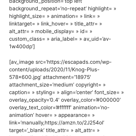
background_position=’top left’
background_repeat=’no-repeat’ highlight= »
highlight_size= » animation= » link= »
linktarget= » link_hover= » title_attr= »
alt_attr= » mobile_display= » id= »
custom_class= » aria_label= » av_uid=’av-
1w400dp’]
[av_image src=’https://escapads.com/wp-
content/uploads/2020/11/Knog-Plus-
578×600.jpg’ attachment=’18975′
attachment_size=’medium’ copyright= »
caption= » styling= » align=’center’ font_size= »
overlay_opacity=’0.4′ overlay_color=’#000000′
overlay_text_color=’#ffffff’ animation=’no-
animation’ hover= » appearance= »
link=’manually,https://amzn.to/2J254ol’
target=’_blank’ title_attr= » alt_attr= »