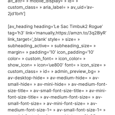
alt_attr= » mobile_display= » id= »
custom_class= » aria_label= » av_uid=’av-
2jd1brh’]
[av_heading heading=’Le Sac Timbuk2 Rogue’
tag=’h3′ link=’manually,https://amzn.to/3q28IyR’
link_target=’_blank’ style= » size= »
subheading_active= » subheading_size= »
margin= » padding=’10’ icon_padding=’10’
color= » custom_font= » icon_color= »
show_icon= » icon=’ue800′ font= » icon_size= »
custom_class= » id= » admin_preview_bg= »
av-desktop-hide= » av-medium-hide= » av-
small-hide= » av-mini-hide= » av-medium-font-
size-title= » av-small-font-size-title= » av-mini-
font-size-title= » av-medium-font-size= » av-
small-font-size= » av-mini-font-size= » av-
medium-font-size-1= » av-small-font-size-1= »