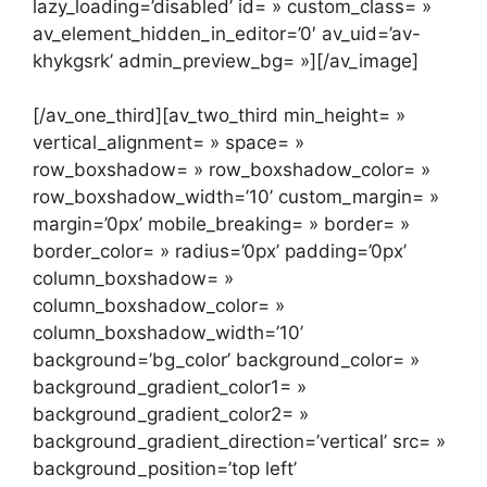
lazy_loading=’disabled’ id= » custom_class= »
av_element_hidden_in_editor=’0′ av_uid=’av-
khykgsrk’ admin_preview_bg= »][/av_image]
[/av_one_third][av_two_third min_height= »
vertical_alignment= » space= »
row_boxshadow= » row_boxshadow_color= »
row_boxshadow_width=’10’ custom_margin= »
margin=’0px’ mobile_breaking= » border= »
border_color= » radius=’0px’ padding=’0px’
column_boxshadow= »
column_boxshadow_color= »
column_boxshadow_width=’10’
background=’bg_color’ background_color= »
background_gradient_color1= »
background_gradient_color2= »
background_gradient_direction=’vertical’ src= »
background_position=’top left’