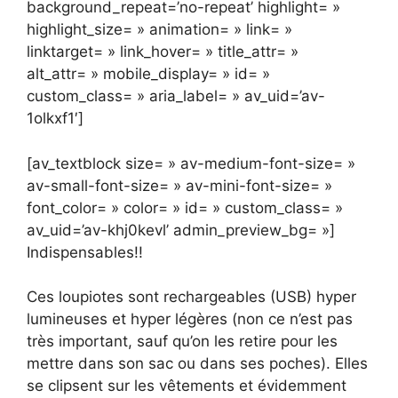
background_repeat=’no-repeat’ highlight= »
highlight_size= » animation= » link= »
linktarget= » link_hover= » title_attr= »
alt_attr= » mobile_display= » id= »
custom_class= » aria_label= » av_uid=’av-
1olkxf1′]
[av_textblock size= » av-medium-font-size= »
av-small-font-size= » av-mini-font-size= »
font_color= » color= » id= » custom_class= »
av_uid=’av-khj0kevl’ admin_preview_bg= »]
Indispensables!!
Ces loupiotes sont rechargeables (USB) hyper
lumineuses et hyper légères (non ce n’est pas
très important, sauf qu’on les retire pour les
mettre dans son sac ou dans ses poches). Elles
se clipsent sur les vêtements et évidemment