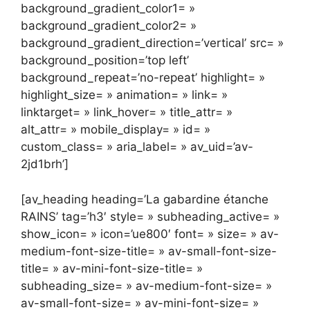
background_gradient_color1= »
background_gradient_color2= »
background_gradient_direction=’vertical’ src= »
background_position=’top left’
background_repeat=’no-repeat’ highlight= »
highlight_size= » animation= » link= »
linktarget= » link_hover= » title_attr= »
alt_attr= » mobile_display= » id= »
custom_class= » aria_label= » av_uid=’av-
2jd1brh’]
[av_heading heading=’La gabardine étanche
RAINS’ tag=’h3′ style= » subheading_active= »
show_icon= » icon=’ue800′ font= » size= » av-
medium-font-size-title= » av-small-font-size-
title= » av-mini-font-size-title= »
subheading_size= » av-medium-font-size= »
av-small-font-size= » av-mini-font-size= »