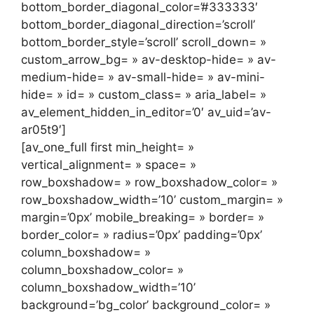
bottom_border_diagonal_color=’#333333′
bottom_border_diagonal_direction=’scroll’
bottom_border_style=’scroll’ scroll_down= »
custom_arrow_bg= » av-desktop-hide= » av-
medium-hide= » av-small-hide= » av-mini-
hide= » id= » custom_class= » aria_label= »
av_element_hidden_in_editor=’0′ av_uid=’av-
ar05t9′]
[av_one_full first min_height= »
vertical_alignment= » space= »
row_boxshadow= » row_boxshadow_color= »
row_boxshadow_width=’10’ custom_margin= »
margin=’0px’ mobile_breaking= » border= »
border_color= » radius=’0px’ padding=’0px’
column_boxshadow= »
column_boxshadow_color= »
column_boxshadow_width=’10’
background=’bg_color’ background_color= »