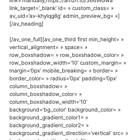
link=’manually,https://amzn.to/366WGwa’
link_target=’_blank’ id= » custom_class= »
av_uid=’av-khylqg8g’ admin_preview_bg= »]
[/av_heading]
[/av_one_full][av_one_third first min_height= »
vertical_alignment= » space= »
row_boxshadow= » row_boxshadow_color= »
row_boxshadow_width=’10’ custom_margin= »
margin=’0px’ mobile_breaking= » border= »
border_color= » radius=’0px’ padding=’0px’
column_boxshadow= »
column_boxshadow_color= »
column_boxshadow_width=’10’
background=’bg_color’ background_color= »
background_gradient_color1= »
background_gradient_color2= »
background_gradient_direction=’vertical’ src= »