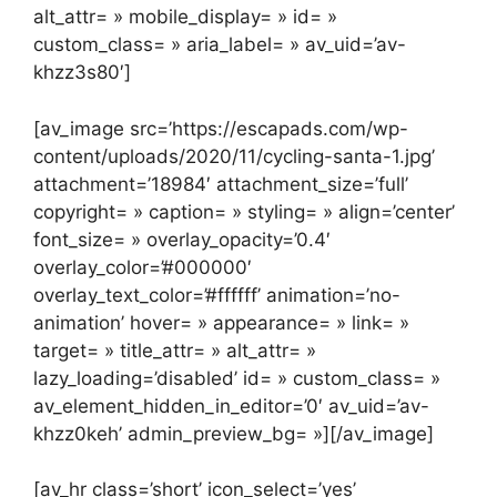
alt_attr= » mobile_display= » id= »
custom_class= » aria_label= » av_uid=’av-
khzz3s80′]
[av_image src=’https://escapads.com/wp-
content/uploads/2020/11/cycling-santa-1.jpg’
attachment=’18984′ attachment_size=’full’
copyright= » caption= » styling= » align=’center’
font_size= » overlay_opacity=’0.4′
overlay_color=’#000000′
overlay_text_color=’#ffffff’ animation=’no-
animation’ hover= » appearance= » link= »
target= » title_attr= » alt_attr= »
lazy_loading=’disabled’ id= » custom_class= »
av_element_hidden_in_editor=’0′ av_uid=’av-
khzz0keh’ admin_preview_bg= »][/av_image]
[av_hr class=’short’ icon_select=’yes’