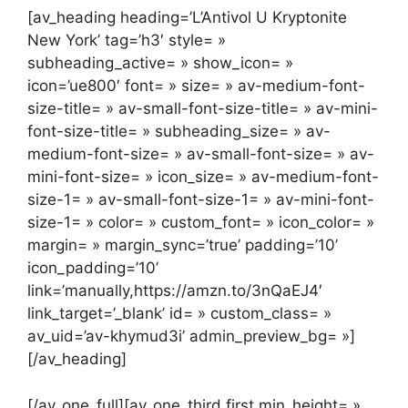
[av_heading heading=’L’Antivol U Kryptonite
New York’ tag=’h3′ style= »
subheading_active= » show_icon= »
icon=’ue800′ font= » size= » av-medium-font-
size-title= » av-small-font-size-title= » av-mini-
font-size-title= » subheading_size= » av-
medium-font-size= » av-small-font-size= » av-
mini-font-size= » icon_size= » av-medium-font-
size-1= » av-small-font-size-1= » av-mini-font-
size-1= » color= » custom_font= » icon_color= »
margin= » margin_sync=’true’ padding=’10’
icon_padding=’10’
link=’manually,https://amzn.to/3nQaEJ4′
link_target=’_blank’ id= » custom_class= »
av_uid=’av-khymud3i’ admin_preview_bg= »]
[/av_heading]
[/av_one_full][av_one_third first min_height= »