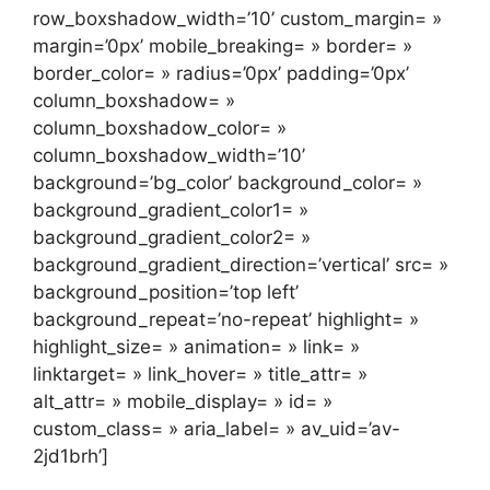
row_boxshadow_width=’10’ custom_margin= »
margin=’0px’ mobile_breaking= » border= »
border_color= » radius=’0px’ padding=’0px’
column_boxshadow= »
column_boxshadow_color= »
column_boxshadow_width=’10’
background=’bg_color’ background_color= »
background_gradient_color1= »
background_gradient_color2= »
background_gradient_direction=’vertical’ src= »
background_position=’top left’
background_repeat=’no-repeat’ highlight= »
highlight_size= » animation= » link= »
linktarget= » link_hover= » title_attr= »
alt_attr= » mobile_display= » id= »
custom_class= » aria_label= » av_uid=’av-
2jd1brh’]