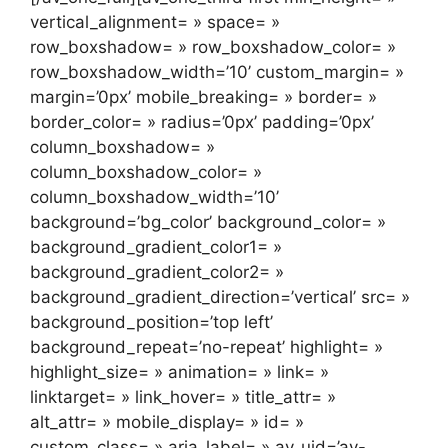
vertical_alignment= » space= »
row_boxshadow= » row_boxshadow_color= »
row_boxshadow_width=’10’ custom_margin= »
margin=’0px’ mobile_breaking= » border= »
border_color= » radius=’0px’ padding=’0px’
column_boxshadow= »
column_boxshadow_color= »
column_boxshadow_width=’10’
background=’bg_color’ background_color= »
background_gradient_color1= »
background_gradient_color2= »
background_gradient_direction=’vertical’ src= »
background_position=’top left’
background_repeat=’no-repeat’ highlight= »
highlight_size= » animation= » link= »
linktarget= » link_hover= » title_attr= »
alt_attr= » mobile_display= » id= »
custom_class= » aria_label= » av_uid=’av-