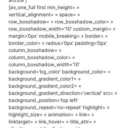
ar05t9′]
[av_one_full first min_height= »
vertical_alignment= » space= »
row_boxshadow= » row_boxshadow_color= »
row_boxshadow_width=’10’ custom_margin= »
margin=’0px’ mobile_breaking= » border= »
border_color= » radius=’0px’ padding=’0px’
column_boxshadow= »
column_boxshadow_color= »
column_boxshadow_width=’10’
background=’bg_color’ background_color= »
background_gradient_color1= »
background_gradient_color2= »
background_gradient_direction=’vertical’ src= »
background_position=’top left’
background_repeat=’no-repeat’ highlight= »
highlight_size= » animation= » link= »
linktarget= » link_hover= » title_attr= »