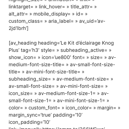
linktarget= » link_hover= » title_attr= »
alt_attr= » mobile_display= » id= »
custom_class= » aria_label= » av_uid=’av-
2jd1brh’]
[av_heading heading=’Le Kit d’éclairage Knog
Plus’ tag=’h3′ style= » subheading_active= »
show_icon= » icon=’ue800′ font= » size= » av-
medium-font-size-title= » av-small-font-size-
title= » av-mini-font-size-title= »
subheading_size= » av-medium-font-size= »
av-small-font-size= » av-mini-font-size= »
icon_size= » av-medium-font-size-1= » av-
small-font-size-1= » av-mini-font-size-1= »
color= » custom_font= » icon_color= » margin= »
margin_sync=’true’ padding=’10’
icon_padding=’10’