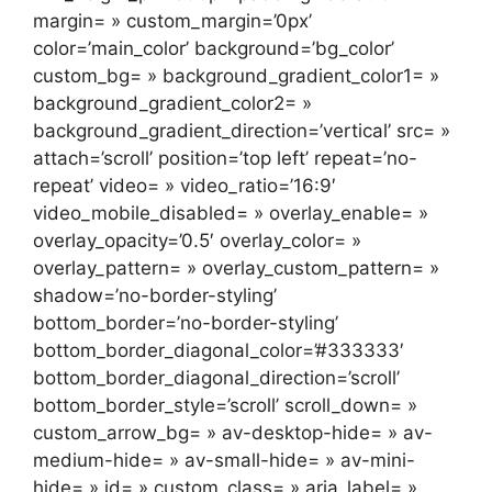
margin= » custom_margin=’0px’
color=’main_color’ background=’bg_color’
custom_bg= » background_gradient_color1= »
background_gradient_color2= »
background_gradient_direction=’vertical’ src= »
attach=’scroll’ position=’top left’ repeat=’no-
repeat’ video= » video_ratio=’16:9′
video_mobile_disabled= » overlay_enable= »
overlay_opacity=’0.5′ overlay_color= »
overlay_pattern= » overlay_custom_pattern= »
shadow=’no-border-styling’
bottom_border=’no-border-styling’
bottom_border_diagonal_color=’#333333′
bottom_border_diagonal_direction=’scroll’
bottom_border_style=’scroll’ scroll_down= »
custom_arrow_bg= » av-desktop-hide= » av-
medium-hide= » av-small-hide= » av-mini-
hide= » id= » custom_class= » aria_label= »