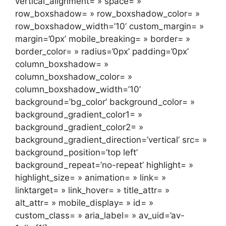
vertical_alignment= » space= »
row_boxshadow= » row_boxshadow_color= »
row_boxshadow_width=’10’ custom_margin= »
margin=’0px’ mobile_breaking= » border= »
border_color= » radius=’0px’ padding=’0px’
column_boxshadow= »
column_boxshadow_color= »
column_boxshadow_width=’10’
background=’bg_color’ background_color= »
background_gradient_color1= »
background_gradient_color2= »
background_gradient_direction=’vertical’ src= »
background_position=’top left’
background_repeat=’no-repeat’ highlight= »
highlight_size= » animation= » link= »
linktarget= » link_hover= » title_attr= »
alt_attr= » mobile_display= » id= »
custom_class= » aria_label= » av_uid=’av-