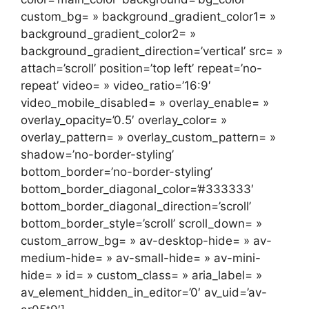
custom_bg= » background_gradient_color1= »
background_gradient_color2= »
background_gradient_direction=’vertical’ src= »
attach=’scroll’ position=’top left’ repeat=’no-
repeat’ video= » video_ratio=’16:9′
video_mobile_disabled= » overlay_enable= »
overlay_opacity=’0.5′ overlay_color= »
overlay_pattern= » overlay_custom_pattern= »
shadow=’no-border-styling’
bottom_border=’no-border-styling’
bottom_border_diagonal_color=’#333333′
bottom_border_diagonal_direction=’scroll’
bottom_border_style=’scroll’ scroll_down= »
custom_arrow_bg= » av-desktop-hide= » av-
medium-hide= » av-small-hide= » av-mini-
hide= » id= » custom_class= » aria_label= »
av_element_hidden_in_editor=’0′ av_uid=’av-