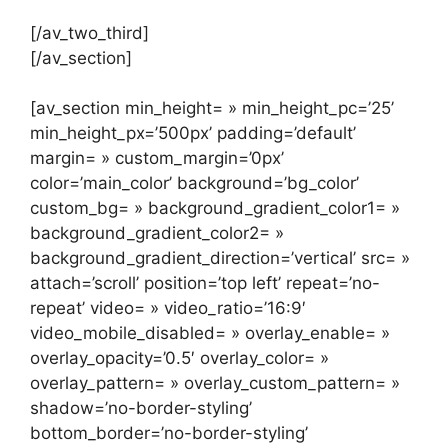
[/av_two_third]
[/av_section]
[av_section min_height= » min_height_pc=’25’
min_height_px=’500px’ padding=’default’
margin= » custom_margin=’0px’
color=’main_color’ background=’bg_color’
custom_bg= » background_gradient_color1= »
background_gradient_color2= »
background_gradient_direction=’vertical’ src= »
attach=’scroll’ position=’top left’ repeat=’no-
repeat’ video= » video_ratio=’16:9′
video_mobile_disabled= » overlay_enable= »
overlay_opacity=’0.5′ overlay_color= »
overlay_pattern= » overlay_custom_pattern= »
shadow=’no-border-styling’
bottom_border=’no-border-styling’