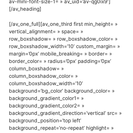
av-mini-font-size-1= » av_uid=’av-qg0ix9′]
[/av_heading]
[/av_one_full][av_one_third first min_height= »
vertical_alignment= » space= »
row_boxshadow= » row_boxshadow_color= »
row_boxshadow_width=’10’ custom_margin= »
margin=’0px’ mobile_breaking= » border= »
border_color= » radius=’0px’ padding=’0px’
column_boxshadow= »
column_boxshadow_color= »
column_boxshadow_width=’10’
background=’bg_color’ background_color= »
background_gradient_color1= »
background_gradient_color2= »
background_gradient_direction=’vertical’ src= »
background_position=’top left’
background_repeat=’no-repeat’ highlight= »