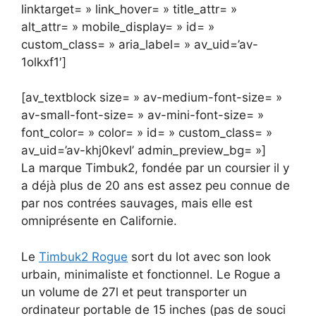
linktarget= » link_hover= » title_attr= »
alt_attr= » mobile_display= » id= »
custom_class= » aria_label= » av_uid=’av-
1olkxf1′]
[av_textblock size= » av-medium-font-size= »
av-small-font-size= » av-mini-font-size= »
font_color= » color= » id= » custom_class= »
av_uid=’av-khj0kevl’ admin_preview_bg= »]
La marque Timbuk2, fondée par un coursier il y
a déjà plus de 20 ans est assez peu connue de
par nos contrées sauvages, mais elle est
omniprésente en Californie.
Le
Timbuk2 Rogue
sort du lot avec son look
urbain, minimaliste et fonctionnel. Le Rogue a
un volume de 27l et peut transporter un
ordinateur portable de 15 inches (pas de souci