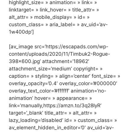
highlight_size= » animation= » link= »
linktarget= » link_hover= » title_attr= »
alt_attr= » mobile_display= » id= »
custom_class= » aria_label= » av_uid=’av-
1w400dp’]
[av_image src=’https://escapads.com/wp-
content/uploads/2020/11/Timbuk2-Rogue-
398×600.jpg’ attachment=’18962′
attachment_size=’medium’ copyright= »
caption= » styling= » align=’center’ font_size= »
overlay_opacity=’0.4′ overlay_color=’#000000′
overlay_text_color=’#ffffff’ animation=’no-
animation’ hover= » appearance= »
link=’manually,https://amzn.to/3q28IyR’
target=’_blank’ title_attr= » alt_attr= »
lazy_loading=’disabled’ id= » custom_class= »
av_element_hidden_in_editor=’0′ av_uid=’av-