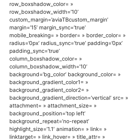
row_boxshadow_color= »
row_boxshadow_width=’10’
custom_margin=’aviaTBcustom_margin’
margin=’15’ margin_sync=’true’
mobile_breaking= » border= » border_color= »
radius=’0px’ radius_sync=’true’ padding=’0px’
padding_sync=’true’
column_boxshadow_color= »
column_boxshadow_width=’10’
background=’bg_color’ background_color= »
background_gradient_color1= »
background_gradient_color2= »
background_gradient_direction=’vertical’ src= »
attachment= » attachment_size= »
background_position=’top left’
background_repeat=’no-repeat’
highlight_size=’1.1′ animation= » link= »
linktarget= » link_hover= » title_attr= »