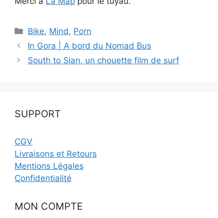
Merci à
La Map
pour le tuyau.
Catégories
Bike
,
Mind
,
Porn
In Gora | A bord du Nomad Bus
South to Sian, un chouette film de surf
SUPPORT
CGV
Livraisons et Retours
Mentions Légales
Confidentialité
MON COMPTE