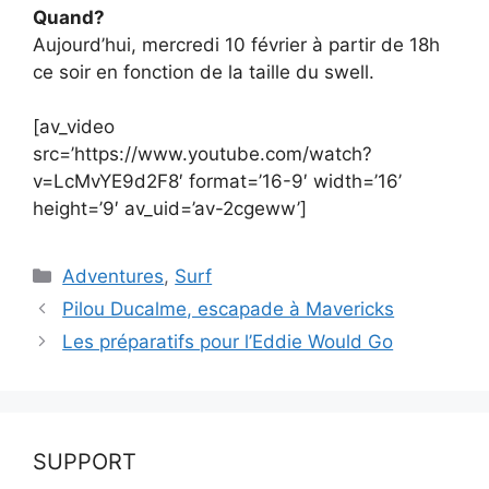
Quand?
Aujourd’hui, mercredi 10 février à partir de 18h
ce soir en fonction de la taille du swell.
[av_video
src=’https://www.youtube.com/watch?
v=LcMvYE9d2F8′ format=’16-9′ width=’16’
height=’9′ av_uid=’av-2cgeww’]
Catégories
Adventures
,
Surf
Pilou Ducalme, escapade à Mavericks
Les préparatifs pour l’Eddie Would Go
SUPPORT