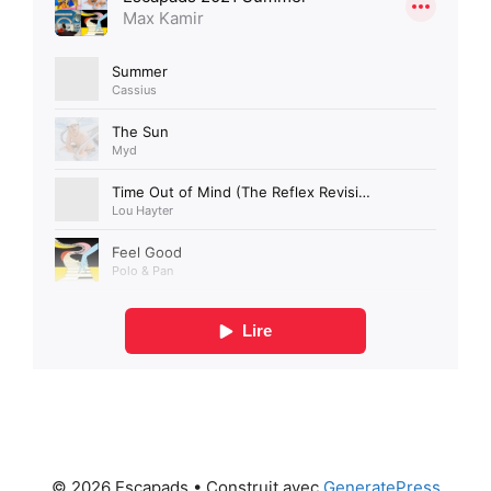
© 2026 Escapads
• Construit avec
GeneratePress