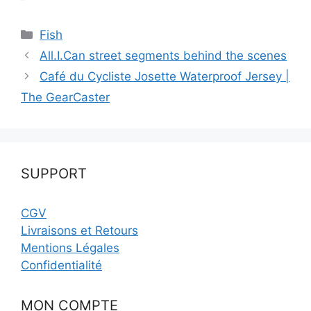
Catégories
Fish
All.I.Can street segments behind the scenes
Café du Cycliste Josette Waterproof Jersey |
The GearCaster
SUPPORT
CGV
Livraisons et Retours
Mentions Légales
Confidentialité
MON COMPTE