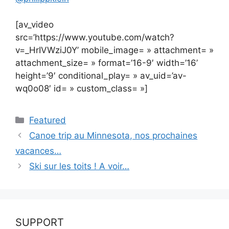
[av_video
src=’https://www.youtube.com/watch?
v=_HrIVWziJ0Y’ mobile_image= » attachment= »
attachment_size= » format=’16-9′ width=’16’
height=’9′ conditional_play= » av_uid=’av-
wq0o08′ id= » custom_class= »]
Catégories
Featured
Canoe trip au Minnesota, nos prochaines
vacances…
Ski sur les toits ! A voir…
SUPPORT