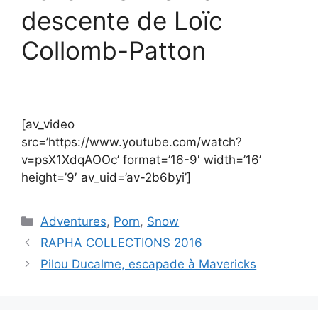
descente de Loïc
Collomb-Patton
[av_video
src=’https://www.youtube.com/watch?
v=psX1XdqAOOc’ format=’16-9′ width=’16’
height=’9′ av_uid=’av-2b6byi’]
Catégories
Adventures
,
Porn
,
Snow
RAPHA COLLECTIONS 2016
Pilou Ducalme, escapade à Mavericks