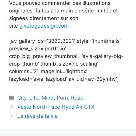
Vous pouvez commander ces illustrations
originales, faites à la main en série limitée et
signées directement sur son
site
givetogodesign.com
[av_gallery ids=’3220,3221′ style=’thumbnails’
preview_size=’portfolio’
crop_big_preview_thumbnail=’avia-gallery-big-
crop-thumb’ thumb_size=’no scaling’
columns=’2′ imagelink=’lightbox’
lazyload=’avia_lazyload’ av_uid=’av-32ymhv’]
Catégories
City
,
Life
,
Mind
,
Porn
,
Road
Veste North Face HyperAir GTX
Le rêve de la vie