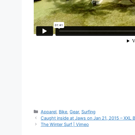
Catégories
Apparel
,
Bike
,
Gear
,
Surfing
Caught inside at Jaws on Jan 21, 2015 – XXL
The Winter Surf | Vimeo