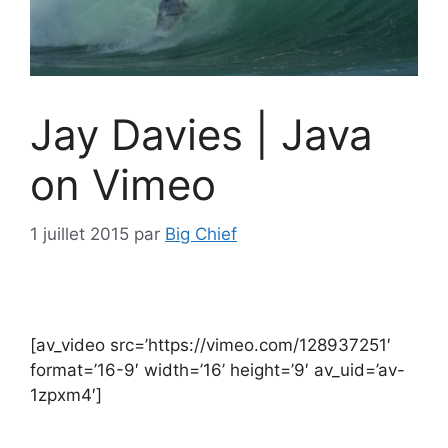
Jay Davies | Java
on Vimeo
1 juillet 2015
par
Big Chief
[av_video src=’https://vimeo.com/128937251′
format=’16-9′ width=’16’ height=’9′ av_uid=’av-
1zpxm4′]