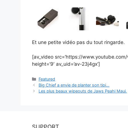
Et une petite vidéo pas du tout ringarde.
[av_video src=’https://www.youtube.com/
height=’9′ av_uid=’av-23j4gx’]
Catégories
Featured
Big Chief a envie de planter son tipi…
Les plus beaux wipeouts de Jaws Peahi Maui.
SUPPORT