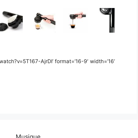
watch?v=5T167-AjrDI’ format=’16-9′ width=’16’
Musique