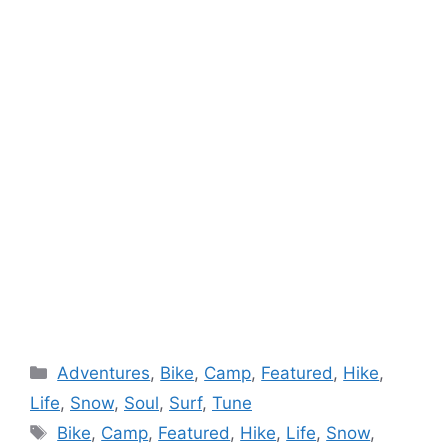
Catégories
Adventures
,
Bike
,
Camp
,
Featured
,
Hike
,
Life
,
Snow
,
Soul
,
Surf
,
Tune
Étiquettes
Bike
,
Camp
,
Featured
,
Hike
,
Life
,
Snow
,