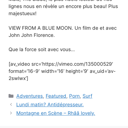
lignes nous en révèle un encore plus beau! Plus
majestueux!
VIEW FROM A BLUE MOON. Un film de et avec
John John Florence.
Que la force soit avec vous…
[av_video src=’https://vimeo.com/135000529′
format=’16-9′ width=’16’ height=’9′ av_uid=’av-
2swlwx’]
Catégories
Adventures
,
Featured
,
Porn
,
Surf
Lundi matin? Antidépresseur.
Montagne en Scène – Rhââ lovely.