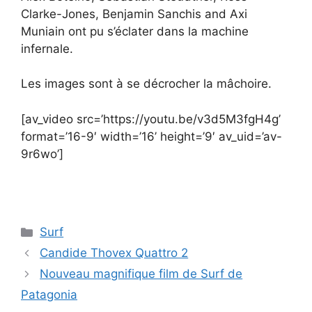
Clarke-Jones, Benjamin Sanchis and Axi
Muniain ont pu s’éclater dans la machine
infernale.
Les images sont à se décrocher la mâchoire.
[av_video src=’https://youtu.be/v3d5M3fgH4g’
format=’16-9′ width=’16’ height=’9′ av_uid=’av-
9r6wo’]
Catégories
Surf
Candide Thovex Quattro 2
Nouveau magnifique film de Surf de
Patagonia