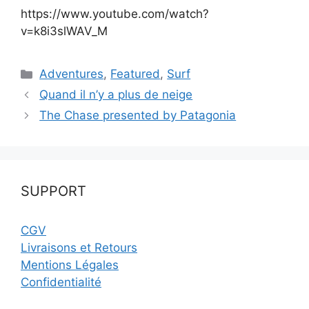
https://www.youtube.com/watch?
v=k8i3slWAV_M
Catégories
Adventures
,
Featured
,
Surf
Quand il n’y a plus de neige
The Chase presented by Patagonia
SUPPORT
CGV
Livraisons et Retours
Mentions Légales
Confidentialité