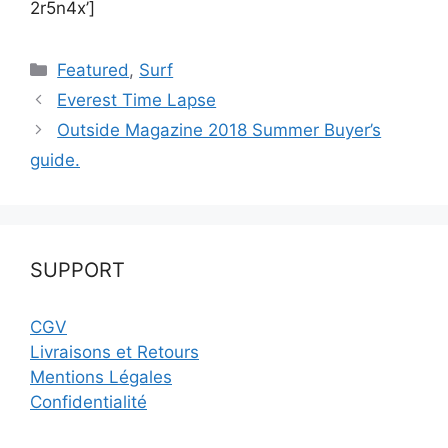
2r5n4x’]
Catégories
Featured
,
Surf
Everest Time Lapse
Outside Magazine 2018 Summer Buyer’s
guide.
SUPPORT
CGV
Livraisons et Retours
Mentions Légales
Confidentialité