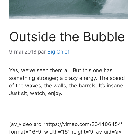
Outside the Bubble
9 mai 2018
par
Big Chief
Yes, we’ve seen them all. But this one has
something stronger; a crazy energy. The speed
of the waves, the walls, the barrels. It’s insane.
Just sit, watch, enjoy.
[av_video src=’https://vimeo.com/264406454′
format=’16-9′ width=’16’ height=’9′ av_uid=’av-