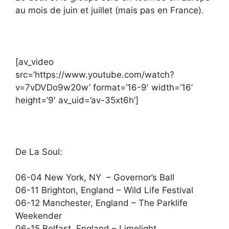
au mois de juin et juillet (mais pas en France).
[av_video
src=’https://www.youtube.com/watch?
v=7vDVDo9w20w’ format=’16-9′ width=’16’
height=’9′ av_uid=’av-35xt6h’]
De La Soul:
06-04 New York, NY – Governor’s Ball
06-11 Brighton, England – Wild Life Festival
06-12 Manchester, England – The Parklife
Weekender
06-15 Belfast, England – Limelight