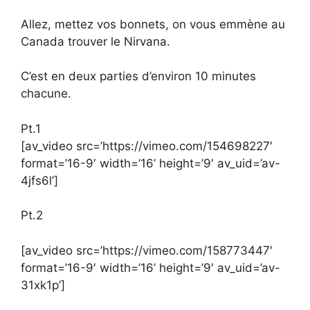
Allez, mettez vos bonnets, on vous emmène au
Canada trouver le Nirvana.
C’est en deux parties d’environ 10 minutes
chacune.
Pt.1
[av_video src=’https://vimeo.com/154698227′
format=’16-9′ width=’16’ height=’9′ av_uid=’av-
4jfs6l’]
Pt.2
[av_video src=’https://vimeo.com/158773447′
format=’16-9′ width=’16’ height=’9′ av_uid=’av-
31xk1p’]