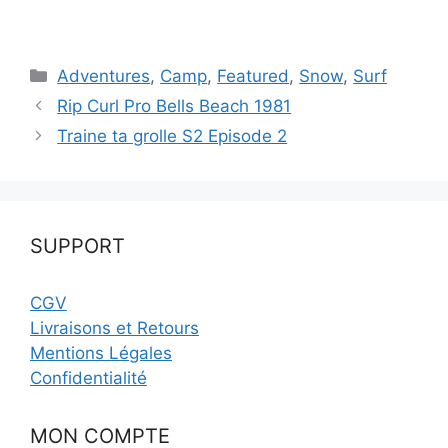
Catégories
Adventures
,
Camp
,
Featured
,
Snow
,
Surf
Rip Curl Pro Bells Beach 1981
Traine ta grolle S2 Episode 2
SUPPORT
CGV
Livraisons et Retours
Mentions Légales
Confidentialité
MON COMPTE