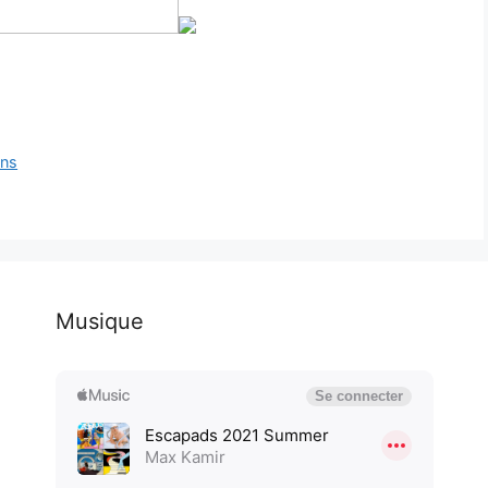
gns
Musique