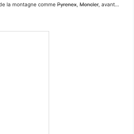
s de la montagne comme
Pyrenex
,
Moncler
, avant…