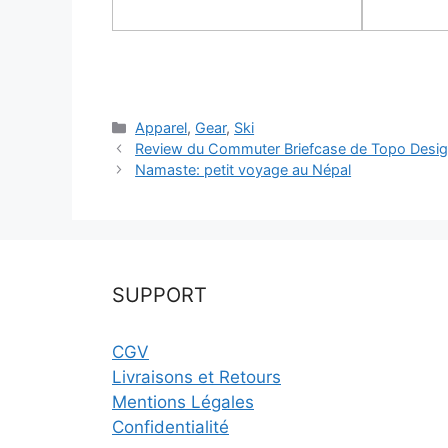
Catégories
Apparel
,
Gear
,
Ski
Review du Commuter Briefcase de Topo Desi
Namaste: petit voyage au Népal
SUPPORT
CGV
Livraisons et Retours
Mentions Légales
Confidentialité