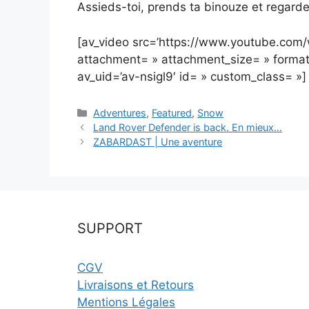
Assieds-toi, prends ta binouze et regard
[av_video src=’https://www.youtube.com
attachment= » attachment_size= » format=
av_uid=’av-nsigl9′ id= » custom_class= »]
Catégories
Adventures
,
Featured
,
Snow
Land Rover Defender is back. En mieux…
ZABARDAST | Une aventure
SUPPORT
CGV
Livraisons et Retours
Mentions Légales