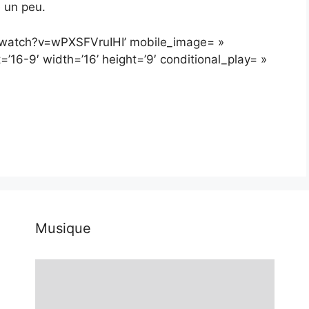
e un peu.
/watch?v=wPXSFVruIHI’ mobile_image= »
’16-9′ width=’16’ height=’9′ conditional_play= »
Musique