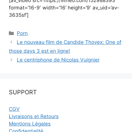
[av_video src=’https://vimeo.com/152988393′
format=’16-9′ width=’16’ height=’9′ av_uid=’av-
3635sf’]
Catégories
Porn
Le nouveau film de Candide Thovex: One of
those days 3 est en ligne!
Le centriphone de Nicolas Vuignier
SUPPORT
CGV
Livraisons et Retours
Mentions Légales
Confidentialité