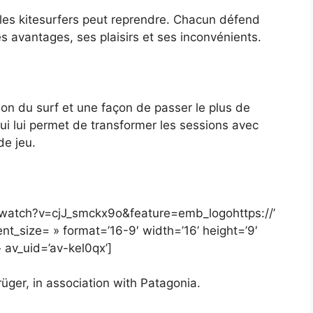
 les kitesurfers peut reprendre. Chacun défend
s avantages, ses plaisirs et ses inconvénients.
ion du surf et une façon de passer le plus de
qui lui permet de transformer les sessions avec
de jeu.
/watch?v=cjJ_smckx9o&feature=emb_logohttps://’
_size= » format=’16-9′ width=’16’ height=’9′
 av_uid=’av-kel0qx’]
üger, in association with Patagonia.