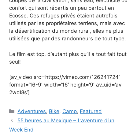
coupés de la civilisation, sans eau, électricité ou
confort qui sont répartis un peu partout en
Ecosse. Ces refuges privés étaient autrefois
utilisés par les propriétaires terriens, mais avec
la désertification du monde rural, elles ne plus
utilisées que par des randonneurs de tout type.
Le film est top, d’autant plus qu’il a tout fait tout
seul!
[av_video src=’https://vimeo.com/126241724′
format=’16-9′ width=’16’ height=’9′ av_uid=’av-
2wdl8s’]
Catégories
Adventures
,
Bike
,
Camp
,
Featured
55 heures au Mexique – L’aventure d’un
Week End