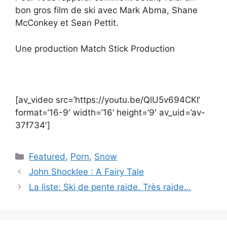
bon gros film de ski avec Mark Abma, Shane
McConkey et Sean Pettit.
Une production Match Stick Production
[av_video src=’https://youtu.be/QlU5v694CKI’
format=’16-9′ width=’16’ height=’9′ av_uid=’av-
37f734′]
Catégories
Featured
,
Porn
,
Snow
John Shocklee : A Fairy Tale
La liste: Ski de pente raide. Très raide…