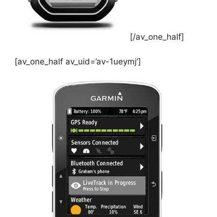
[/av_one_half]
[av_one_half av_uid=’av-1ueymj’]