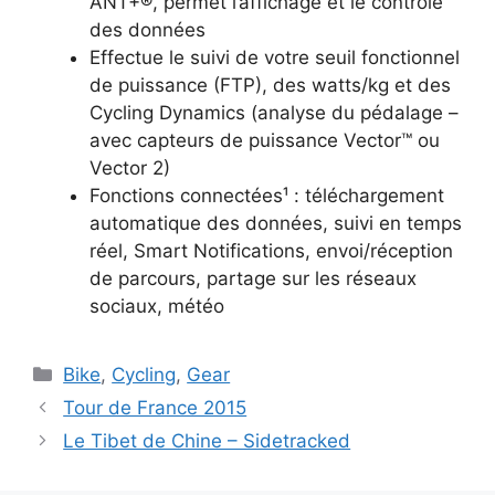
ANT+®, permet l’affichage et le contrôle
des données
Effectue le suivi de votre seuil fonctionnel
de puissance (FTP), des watts/kg et des
Cycling Dynamics (analyse du pédalage –
avec capteurs de puissance Vector™ ou
Vector 2)
Fonctions connectées¹ : téléchargement
automatique des données, suivi en temps
réel, Smart Notifications, envoi/réception
de parcours, partage sur les réseaux
sociaux, météo
Catégories
Bike
,
Cycling
,
Gear
Tour de France 2015
Le Tibet de Chine – Sidetracked