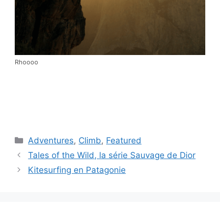
Rhoooo
Catégories
Adventures
,
Climb
,
Featured
Tales of the Wild, la série Sauvage de Dior
Kitesurfing en Patagonie