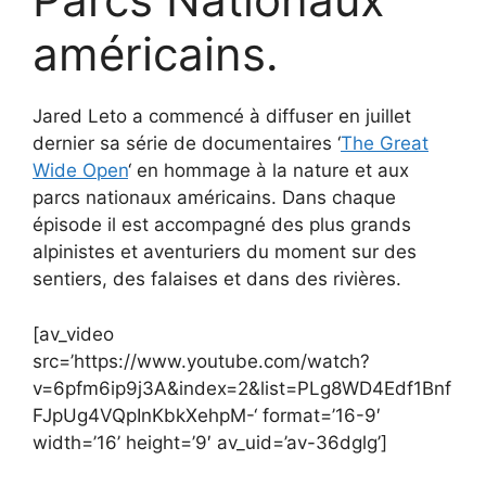
américains.
Jared Leto a commencé à diffuser en juillet
dernier sa série de documentaires ‘
The Great
Wide Open
‘ en hommage à la nature et aux
parcs nationaux américains. Dans chaque
épisode il est accompagné des plus grands
alpinistes et aventuriers du moment sur des
sentiers, des falaises et dans des rivières.
[av_video
src=’https://www.youtube.com/watch?
v=6pfm6ip9j3A&index=2&list=PLg8WD4Edf1Bnf
FJpUg4VQpInKbkXehpM-‘ format=’16-9′
width=’16’ height=’9′ av_uid=’av-36dglg’]