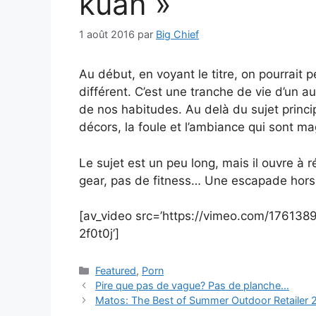
kuan »
1 août 2016
par
Big Chief
Au début, en voyant le titre, on pourrait p
différent. C’est une tranche de vie d’un 
de nos habitudes. Au delà du sujet princi
décors, la foule et l’ambiance qui sont ma
Le sujet est un peu long, mais il ouvre à 
gear, pas de fitness… Une escapade hor
[av_video src=’https://vimeo.com/17613891
2f0t0j’]
Catégories
Featured
,
Porn
Pire que pas de vague? Pas de planche…
Matos: The Best of Summer Outdoor Retailer 