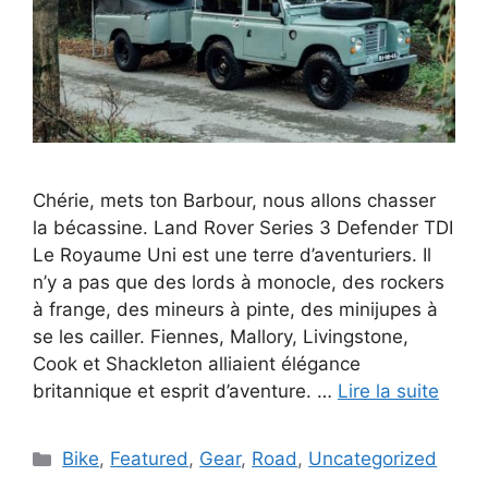
Chérie, mets ton Barbour, nous allons chasser
la bécassine. Land Rover Series 3 Defender TDI
Le Royaume Uni est une terre d’aventuriers. Il
n’y a pas que des lords à monocle, des rockers
à frange, des mineurs à pinte, des minijupes à
se les cailler. Fiennes, Mallory, Livingstone,
Cook et Shackleton alliaient élégance
britannique et esprit d’aventure. …
Lire la suite
Catégories
Bike
,
Featured
,
Gear
,
Road
,
Uncategorized