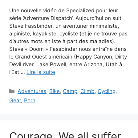
Une nouvelle vidéo de Specialized pour leur
série ‘Adventure Dispatch’. Aujourd’hui on suit
Steve Fassbinder, un aventurier minimaliste,
alpiniste, kayakiste, cycliste (et je ne trouve pas
d’autres mots en iste à part des maladies).
Steve « Doom » Fassbinder nous entraîne dans
le Grand Ouest américain (Happy Canyon, Dirty
Devil river, Lake Powell, entre Arizona, Utah à
l’Est …
Lire la suite
Catégories
Adventures
,
Bike
,
Camp
,
Climb
,
Cycling
,
Gear
,
Porn
Courage. We all suffer.