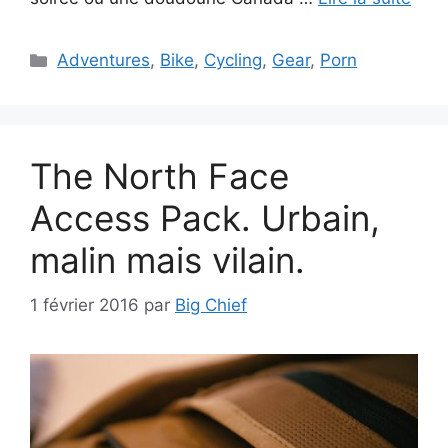
Catégories
Adventures
,
Bike
,
Cycling
,
Gear
,
Porn
The North Face
Access Pack. Urbain,
malin mais vilain.
1 février 2016
par
Big Chief