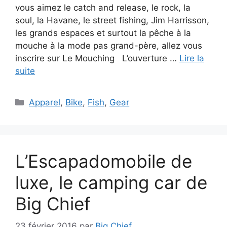
vous aimez le catch and release, le rock, la
soul, la Havane, le street fishing, Jim Harrisson,
les grands espaces et surtout la pêche à la
mouche à la mode pas grand-père, allez vous
inscrire sur Le Mouching L’ouverture …
Lire la
suite
Catégories
Apparel
,
Bike
,
Fish
,
Gear
L’Escapadomobile de
luxe, le camping car de
Big Chief
23 février 2016
par
Big Chief