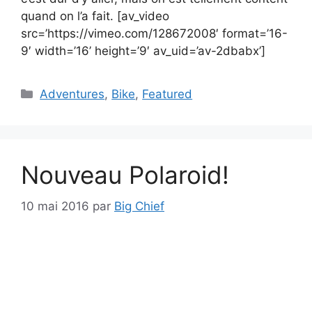
quand on l’a fait. [av_video
src=’https://vimeo.com/128672008′ format=’16-
9′ width=’16’ height=’9′ av_uid=’av-2dbabx’]
Catégories
Adventures
,
Bike
,
Featured
Nouveau Polaroid!
10 mai 2016
par
Big Chief