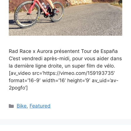
Rad Race x Aurora présentent Tour de España
C’est vendredi après-midi, pour vous aider dans
la dernière ligne droite, un super film de vélo.
[av_video src=’https://vimeo.com/159193735′
format=’16-9′ width=’16’ height=’9′ av_uid=’av-
2pogfo’]
Catégories
Bike
,
Featured