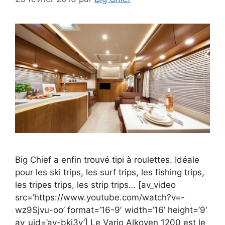
Big Chief a enfin trouvé tipi à roulettes. Idéale
pour les ski trips, les surf trips, les fishing trips,
les tripes trips, les strip trips… [av_video
src=’https://www.youtube.com/watch?v=-
wz9Sjvu-oo’ format=’16-9′ width=’16’ height=’9′
av_uid=’av-bkj3v’] Le Vario Alkoven 1200 est le