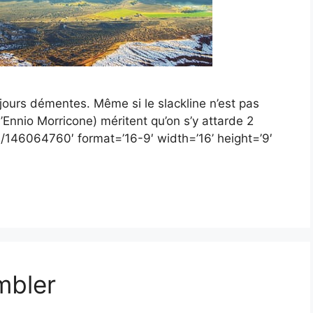
jours démentes. Même si le slackline n’est pas
’Ennio Morricone) méritent qu’on s’y attarde 2
m/146064760′ format=’16-9′ width=’16’ height=’9′
mbler