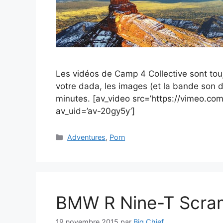
Les vidéos de Camp 4 Collective sont tou
votre dada, les images (et la bande son d
minutes. [av_video src=’https://vimeo.co
av_uid=’av-20gy5y’]
Catégories
Adventures
,
Porn
BMW R Nine-T Scra
19 novembre 2015
par
Big Chief