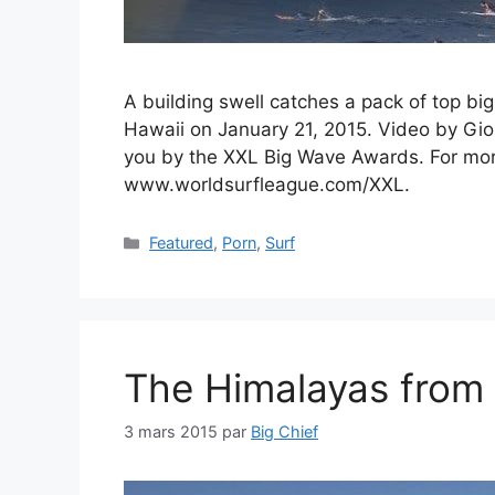
A building swell catches a pack of top big
Hawaii on January 21, 2015. Video by Gio
you by the XXL Big Wave Awards. For mor
www.worldsurfleague.com/XXL.
Catégories
Featured
,
Porn
,
Surf
The Himalayas from 
3 mars 2015
par
Big Chief