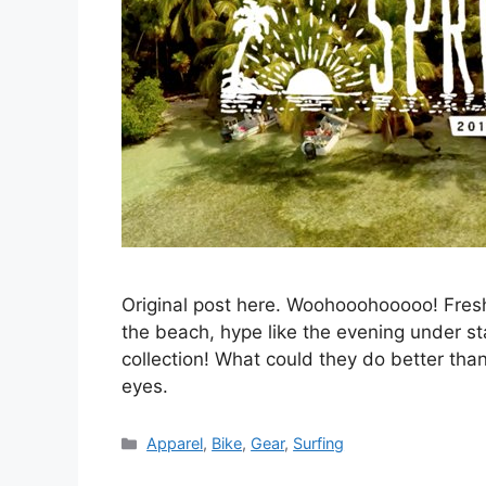
Original post here. Woohooohooooo! Fresh
the beach, hype like the evening under s
collection! What could they do better tha
eyes.
Catégories
Apparel
,
Bike
,
Gear
,
Surfing