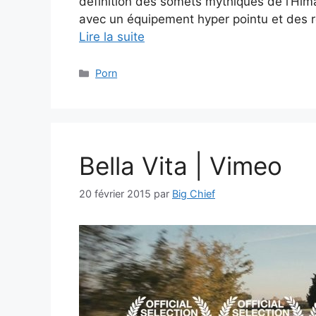
définition des somets mythiques de l’Hima
avec un équipement hyper pointu et des r
Lire la suite
Catégories
Porn
Bella Vita | Vimeo
20 février 2015
par
Big Chief