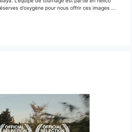
laya. L’équipe de tournage est partie en hélico
éserves d’oxygène pour nous offrir ces images …