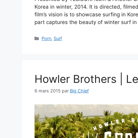
Korea in winter, 2014. It is directed, fil
film’s vision is to showcase surfing in Kor
part captures the beauty of winter surf i
Catégories
Porn
,
Surf
Howler Brothers | L
6 mars 2015
par
Big Chief